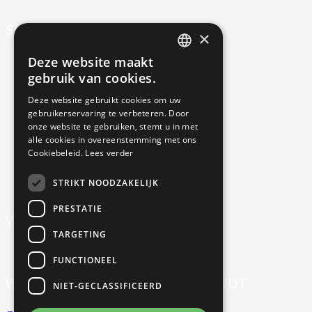
SITE-OVERZICHT
×
Deze website maakt
Algemene voorwaarden
DUTCH
gebruik van cookies.
ENGLISH
Cookieverklaring
Deze website gebruikt cookies om uw
gebruikerservaring te verbeteren. Door
Annulering, uitstel & resitutie
onze website te gebruiken, stemt u in met
alle cookies in overeenstemming met ons
Privacy
Cookiebeleid.
Lees verder
Nieuwsbrief
STRIKT NOODZAKELIJK
PRESTATIE
VOLG ONS OP SOCIAL MEDIA
TARGETING
FUNCTIONEEL
WERKEN BIJ CONFUCIUS INSTITUUT
NIET-GECLASSIFICEERD