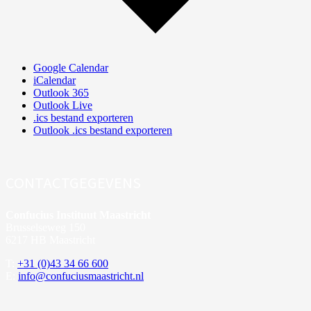
Google Calendar
iCalendar
Outlook 365
Outlook Live
.ics bestand exporteren
Outlook .ics bestand exporteren
CONTACTGEGEVENS
Confucius Instituut Maastricht
Brusselseweg 150
6217 HB Maastricht
T:
+31 (0)43 34 66 600
E:
info@confuciusmaastricht.nl