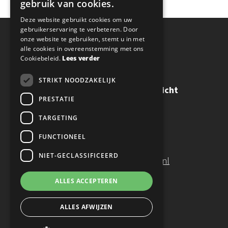
gebruik van cookies.
ENGLISH
Deze website gebruikt cookies om uw
gebruikerservaring te verbeteren. Door
onze website te gebruiken, stemt u in met
alle cookies in overeenstemming met ons
CONTACTGEGEVENS
Cookiebeleid.
Lees verder
STRIKT NOODZAKELIJK
Confucius Instituut Maastricht
PRESTATIE
Brusselseweg 150
6217 HB Maastricht
TARGETING
FUNCTIONEEL
T:
+31 (0)43 34 66 600
NIET-GECLASSIFICEERD
E:
info@confuciusmaastricht.nl
ALLES ACCEPTEREN
ALLES AFWIJZEN