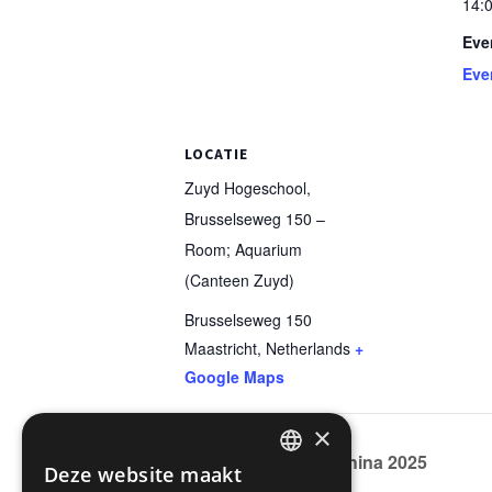
14:0
Eve
Eve
LOCATIE
Zuyd Hogeschool,
Brusselseweg 150 –
Room; Aquarium
(Canteen Zuyd)
Brusselseweg 150
Maastricht
,
Netherlands
+
Google Maps
×
Zomerkamp in China 2025
Deze website maakt
DUTCH