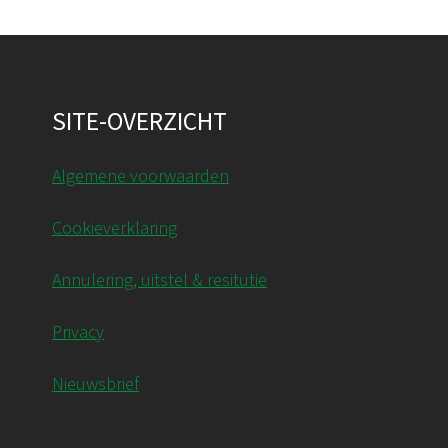
SITE-OVERZICHT
Algemene voorwaarden
Cookieverklaring
Annulering, uitstel & resitutie
Privacy
Nieuwsbrief