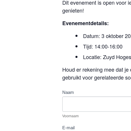
Dit evenement is open voor i
genieten!
Evenementdetails:
Datum: 3 oktober 2
Tijd: 14:00-16:00
Locatie: Zuyd Hoge
Houd er rekening mee dat je 
gebruikt voor gerelateerde so
Midherfstfestival
Naam
Voornaam
2025
MST
-
Voornaam
NL
E-mail