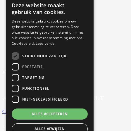
Deze website maakt
Algemene voorwaarden
DUTCH
gebruik van cookies.
ENGLISH
Cookieverklaring
Deze website gebruikt cookies om uw
gebruikerservaring te verbeteren. Door
Annulering, uitstel & resitutie
onze website te gebruiken, stemt u in met
alle cookies in overeenstemming met ons
Privacy
Cookiebeleid.
Lees verder
Nieuwsbrief
STRIKT NOODZAKELIJK
PRESTATIE
VOLG ONS OP SOCIAL MEDIA
TARGETING
FUNCTIONEEL
WERKEN BIJ CONFUCIUS INSTITUUT
NIET-GECLASSIFICEERD
Careers
ALLES ACCEPTEREN
© Copyright 2022 Confucius Instituut Maastricht
ALLES AFWIJZEN