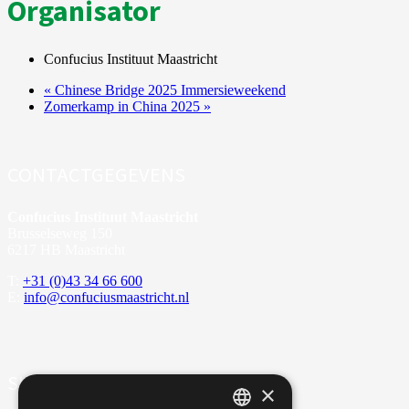
Organisator
Confucius Instituut Maastricht
«
Chinese Bridge 2025 Immersieweekend
Zomerkamp in China 2025
»
CONTACTGEGEVENS
Confucius Instituut Maastricht
Brusselseweg 150
6217 HB Maastricht
T:
+31 (0)43 34 66 600
E:
info@confuciusmaastricht.nl
SITE-OVERZICHT
×