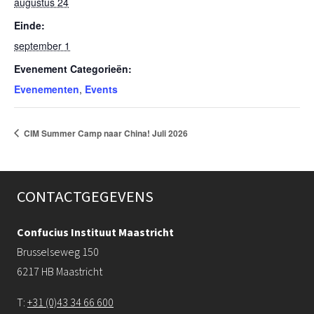
augustus 24
Einde:
september 1
Evenement Categorieën:
Evenementen
,
Events
CIM Summer Camp naar China! Juli 2026
CONTACTGEGEVENS
Confucius Instituut Maastricht
Brusselseweg 150
6217 HB Maastricht
T:
+31 (0)43 34 66 600