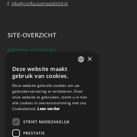
E:
info@confuciusmaastricht.nl
SITE-OVERZICHT
Algemene voorwaarden
×
Cookieverklaring
Deze website maakt
DUTCH
gebruik van cookies.
Annulering, uitstel & resitutie
ENGLISH
Deze website gebruikt cookies om uw
Privacy
gebruikerservaring te verbeteren. Door
onze website te gebruiken, stemt u in met
alle cookies in overeenstemming met ons
Nieuwsbrief
Cookiebeleid.
Lees verder
STRIKT NOODZAKELIJK
VOLG ONS OP SOCIAL MEDIA
PRESTATIE