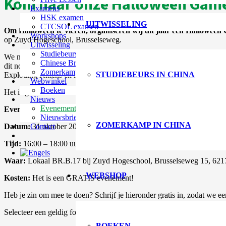
Kom naar onze Halloween Game
Examens
HSK examen
UITWISSELING
CTCSOL examen
Om Halloween te vieren, organiseren wij dit jaar een Halloween
Workshops
op Zuyd Hogeschool, Brusselseweg.
Uitwisseling
Studiebeurs in China
We nodigen je graag uit voor onze spelletjesavond, gehost door onze 
Chinese Bridge Spreekcompetitie
dit nog bijzonderder te maken, bieden we spellen in zowel het
Engels
Zomerkamp in China
STUDIEBEURS IN CHINA
Exploding Kittens en meer, allemaal in een Halloween-sfeer!
Webwinkel
Boeken
Het is geschikt voor iedereen! Zuyd-studenten, CIM-studenten,
voel 
Nieuws
Evenementen
Evenementdetails:
Nieuwsbrief
ZOMERKAMP IN CHINA
Contact
Datum:
31 oktober 2023
Tijd:
16:00 – 18:00 uur
Waar:
Lokaal BR.B.17 bij Zuyd Hogeschool, Brusselseweg 15, 621
WEBSHOP
Kosten:
Het is een GRATIS evenement!
Heb je zin om mee te doen? Schrijf je hieronder gratis in, zodat we e
Selecteer een geldig formulier
BOEKEN