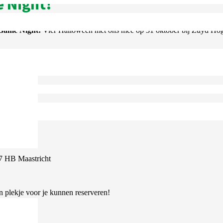
 Night!
 Game Night!
Vier Halloween met ons mee op 31 oktober bij Zuyd Hoges
enthousiaste lerares
Kajia
! We zullen allerlei Halloween-themaspellen s
 als Chinees
aan, zodat je op een leuke en informele manier je Chinees
je vrij om je vrienden mee te nemen!
7 HB Maastricht
en plekje voor je kunnen reserveren!