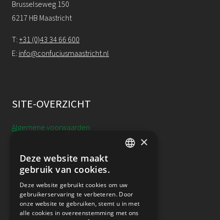
Brusselseweg 150
6217 HB Maastricht
T:
+31 (0)43 34 66 600
E:
info@confuciusmaastricht.nl
SITE-OVERZICHT
Algemene voorwaarden
×
Cookieverklaring
Deze website maakt
DUTCH
gebruik van cookies.
Annulering, uitstel & resitutie
ENGLISH
Deze website gebruikt cookies om uw
gebruikerservaring te verbeteren. Door
Privacy
onze website te gebruiken, stemt u in met
alle cookies in overeenstemming met ons
Nieuwsbrief