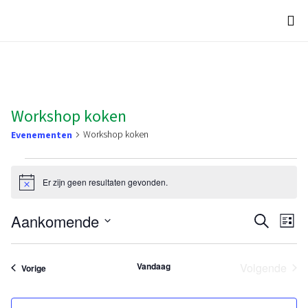
Workshop koken
Workshop koken
Evenementen
Evenementen
Er zijn geen resultaten gevonden.
Bericht
Even
Ev
Aankomende
Zoeken
Lijst
we
Selecteer
Zoeke
na
een
Vandaag
Volgende
en
Evenementen
Vorige
datum.
Eveneme
weerg