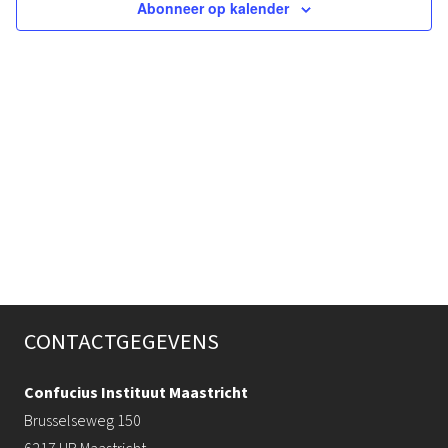
Abonneer op kalender
naviga
CONTACTGEGEVENS
Confucius Instituut Maastricht
Brusselseweg 150