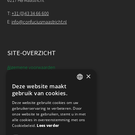
6217 HB Maastricht
T:
+31 (0)43 34 66 600
E:
info@confuciusmaastricht.nl
SITE-OVERZICHT
Algemene voorwaarden
×
Cookieverklaring
Deze website maakt
DUTCH
gebruik van cookies.
Annulering, uitstel & resitutie
ENGLISH
Deze website gebruikt cookies om uw
Privacy
gebruikerservaring te verbeteren. Door
onze website te gebruiken, stemt u in met
alle cookies in overeenstemming met ons
Nieuwsbrief
Cookiebeleid.
Lees verder