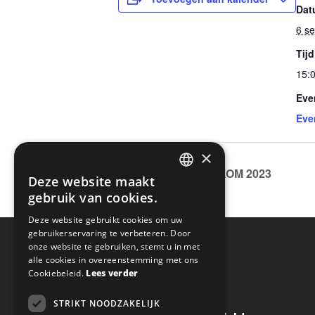
Dat
6 s
Tijd
15:0
Eve
Eve
×
Culture night INKOM 2023
Deze website maakt
DUTCH
gebruik van cookies.
ENGLISH
Deze website gebruikt cookies om uw
gebruikerservaring te verbeteren. Door
onze website te gebruiken, stemt u in met
alle cookies in overeenstemming met ons
CONTACTGEGEVENS
Cookiebeleid.
Lees verder
STRIKT NOODZAKELIJK