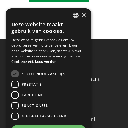
×
Deze website maakt
DUTCH
gebruik van cookies.
ENGLISH
Deze website gebruikt cookies om uw
gebruikerservaring te verbeteren. Door
onze website te gebruiken, stemt u in met
alle cookies in overeenstemming met ons
CONTACTGEGEVENS
Cookiebeleid.
Lees verder
STRIKT NOODZAKELIJK
Confucius Instituut Maastricht
PRESTATIE
Brusselseweg 150
6217 HB Maastricht
TARGETING
FUNCTIONEEL
T:
+31 (0)43 34 66 600
NIET-GECLASSIFICEERD
E:
info@confuciusmaastricht.nl