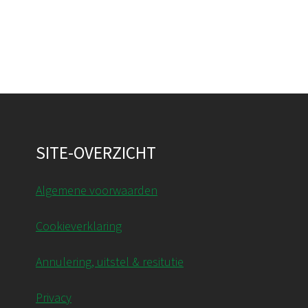
SITE-OVERZICHT
Algemene voorwaarden
Cookieverklaring
Annulering, uitstel & resitutie
Privacy