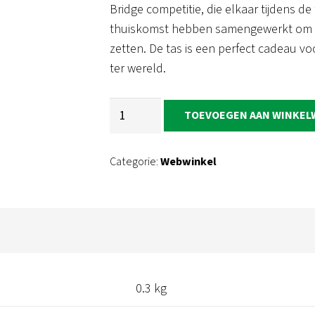
Bridge competitie, die elkaar tijdens de
thuiskomst hebben samengewerkt om de
zetten. De tas is een perfect cadeau voo
ter wereld.
One
TOEVOEGEN AAN WINKE
world
one
Categorie:
Webwinkel
family
katoenen
totebag
aantal
0.3 kg