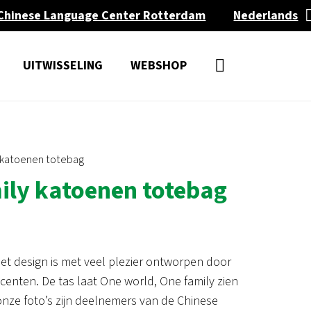
Chinese Language Center Rotterdam
Nederlands
UITWISSELING
WEBSHOP
 katoenen totebag
ily katoenen totebag
Het design is met veel plezier ontworpen door
centen. De tas laat One world, One family zien
 onze foto’s zijn deelnemers van de Chinese