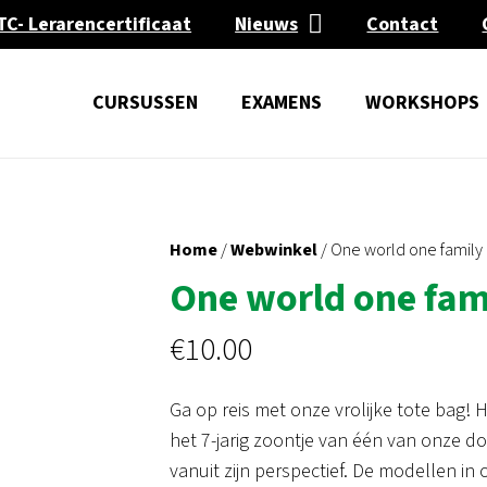
TC- Lerarencertificaat
Nieuws
Contact
CURSUSSEN
EXAMENS
WORKSHOPS
Home
/
Webwinkel
/ One world one family
One world one fam
€
10.00
Ga op reis met onze vrolijke tote bag! 
het 7-jarig zoontje van één van onze do
vanuit zijn perspectief. De modellen in