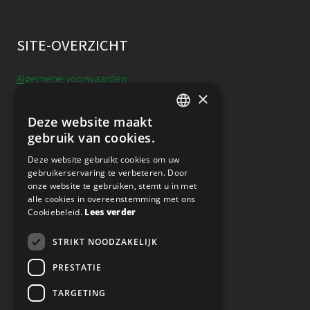
SITE-OVERZICHT
Algemene voorwaarden
×
Cookieverklaring
Deze website maakt
DUTCH
gebruik van cookies.
Annulering, uitstel & resitutie
ENGLISH
Deze website gebruikt cookies om uw
Privacy
gebruikerservaring te verbeteren. Door
onze website te gebruiken, stemt u in met
alle cookies in overeenstemming met ons
Nieuwsbrief
Cookiebeleid.
Lees verder
STRIKT NOODZAKELIJK
VOLG ONS OP SOCIAL MEDIA
PRESTATIE
TARGETING