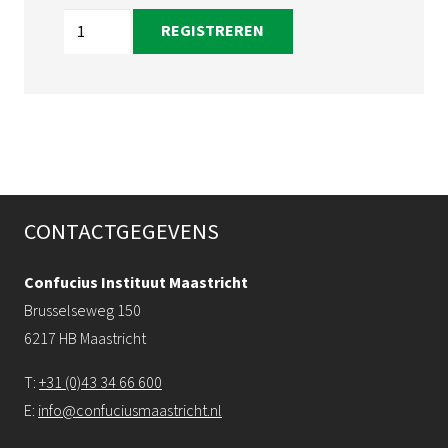
Maastricht
REGISTREREN
|
HSK
3A
aantal
CONTACTGEGEVENS
Confucius Instituut Maastricht
Brusselseweg 150
6217 HB Maastricht
T:
+31 (0)43 34 66 600
E:
info@confuciusmaastricht.nl