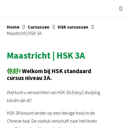
Home
Cursussen
HSK cursussen
Maastricht | HSK 3A
Maastricht | HSK 3A
你好!
Welkom bij HSK standaard
cursus niveau 3A.
Wat kunt u verwachten van HSK 3A (hànyǔ shuǐpíng
kǎoshì
sān A
)?
HSK 3A bouwt verder op een stevige basis in de
Chinese taal. De nadruk verschuift naar het lezen