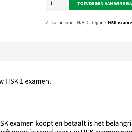
TOEVOEGEN AAN WINKE
1
examen
Artikelnummer:
N/B
Categorie:
HSK exame
aantal
uw HSK 1 examen!
K examen koopt en betaalt is het belangrijk