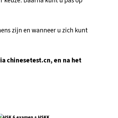
r keuze. Daarna kunt u pas op
ens zijn en wanneer u zich kunt
via chinesetest.cn, en na
het