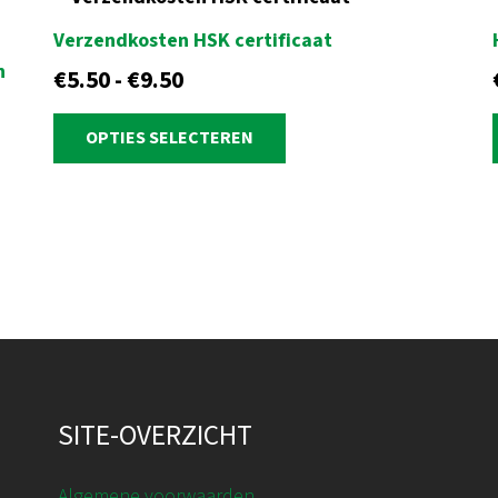
Verzendkosten HSK certificaat
n
Prijsklasse:
€
5.50
-
€
9.50
€5.50
Dit
OPTIES SELECTEREN
tot
product
heeft
€9.50
meerdere
variaties.
Deze
optie
kan
gekozen
worden
op
SITE-OVERZICHT
de
productpagina
Algemene voorwaarden