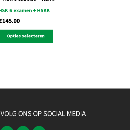
HSK 6 examen + HSKK
€
145.00
Dit
Opties selecteren
product
heeft
meerdere
variaties.
Deze
optie
kan
gekozen
worden
op
VOLG ONS OP SOCIAL MEDIA
de
productpagina