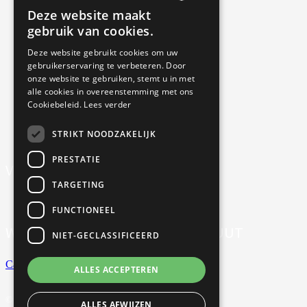
Deze website maakt
Algemene voorwaarden
DUTCH
gebruik van cookies.
ENGLISH
Cookieverklaring
Deze website gebruikt cookies om uw
gebruikerservaring te verbeteren. Door
Annulering, uitstel & resitutie
onze website te gebruiken, stemt u in met
alle cookies in overeenstemming met ons
Privacy
Cookiebeleid.
Lees verder
Nieuwsbrief
STRIKT NOODZAKELIJK
PRESTATIE
VOLG ONS OP SOCIAL MEDIA
TARGETING
FUNCTIONEEL
WERKEN BIJ CONFUCIUS INSTITUUT
NIET-GECLASSIFICEERD
Careers
ALLES ACCEPTEREN
© Copyright 2022 Confucius Instituut Maastricht
ALLES AFWIJZEN