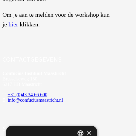
Om je aan te melden voor de workshop kun
je
hier
klikken.
CONTACTGEGEVENS
Confucius Instituut Maastricht
Brusselseweg 150
6217 HB Maastricht
T:
+31 (0)43 34 66 600
E:
info@confuciusmaastricht.nl
SITE-OVERZICHT
×