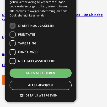
gebruikerservaring te verbeteren. Door
onze website te gebruiken, stemt u in met
alle cookies in overeenstemming met ons
Ondergedompeld in Chinese poëzie en liedjes – De Chinese
Cookiebeleid.
Lees verder
cultuurdag voor YCT klassen
STRIKT NOODZAKELIJK
PRESTATIE
Open Dag 8 oktober
TARGETING
FUNCTIONEEL
INKOM 2022
NIET-GECLASSIFICEERD
Chinees Nieuwjaar
ALLES ACCEPTEREN
1
2
Volgende
ALLES AFWIJZEN
DETAILS WEERGEVEN