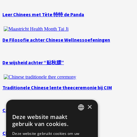
Leer Chinees met Tète 特特 de Panda
De Filosofie achter Chinese Wellnessoefeningen
De wijsheid achter “贴秋膘”
Traditionele Chinese lente theeceremonie bij CIM
×
Carnaval in Maastricht
Deze website maakt
DUTCH
gebruik van cookies.
ENGLISH
Chinees Nieuwjaar viering
Deze website gebruikt cookies om uw