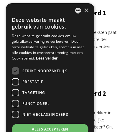
×
Rotterdam | Chinees Gevorderd 1
Deze website maakt
Donderdag 17:15-19:00
DUTCH
gebruik van cookies.
你好！ Wat gebeurt er wanneer je langere teksten gaat
ENGLISH
Deze website gebruikt cookies om uw
lezen en je meningen en standpunten uitgebreider
gebruikerservaring te verbeteren. Door
moet toelichten? Onze cursus Chinees Gevorderden 1
onze website te gebruiken, stemt u in met
alle cookies in overeenstemming met ons
helpt je om verder te gaan dan…
€
338.00
Cookiebeleid.
Lees verder
STRIKT NOODZAKELIJK
Meer informatie
PRESTATIE
Rotterdam | Chinees Gevorderd 2
TARGETING
Maandag 19:15-21:00
FUNCTIONEEL
你好！ Hoe ga je om met complexere gesprekken in
NIET-GECLASSIFICEERD
het Chinees, bijvoorbeeld over maatschappelijke
onderwerpen, cultuur of actuele gebeurtenissen? Onze
ALLES ACCEPTEREN