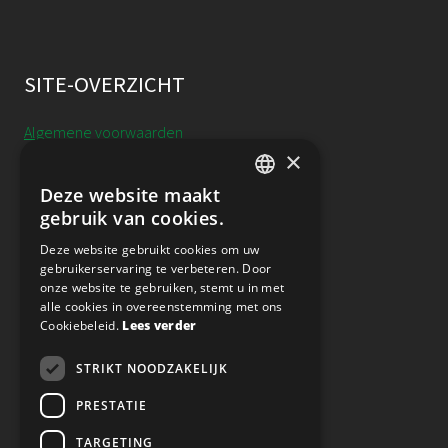
SITE-OVERZICHT
Algemene voorwaarden
×
Cookieverklaring
Deze website maakt
DUTCH
gebruik van cookies.
Annulering, uitstel & resitutie
ENGLISH
Deze website gebruikt cookies om uw
Privacy
gebruikerservaring te verbeteren. Door
onze website te gebruiken, stemt u in met
alle cookies in overeenstemming met ons
Nieuwsbrief
Cookiebeleid.
Lees verder
STRIKT NOODZAKELIJK
VOLG ONS OP SOCIAL MEDIA
PRESTATIE
TARGETING