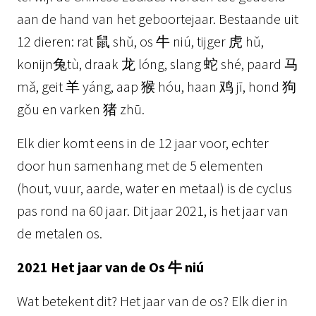
aan de hand van het geboortejaar. Bestaande uit
12 dieren: rat 鼠 shǔ, os 牛 niú, tijger 虎 hǔ,
konijn兔tù, draak 龙 lóng, slang 蛇 shé, paard 马
mǎ, geit 羊 yáng, aap 猴 hóu, haan 鸡 jī, hond 狗
gǒu en varken 猪 zhū.
Elk dier komt eens in de 12 jaar voor, echter
door hun samenhang met de 5 elementen
(hout, vuur, aarde, water en metaal) is de cyclus
pas rond na 60 jaar. Dit jaar 2021, is het jaar van
de metalen os.
2021 Het jaar van de Os 牛 niú
Wat betekent dit? Het jaar van de os? Elk dier in