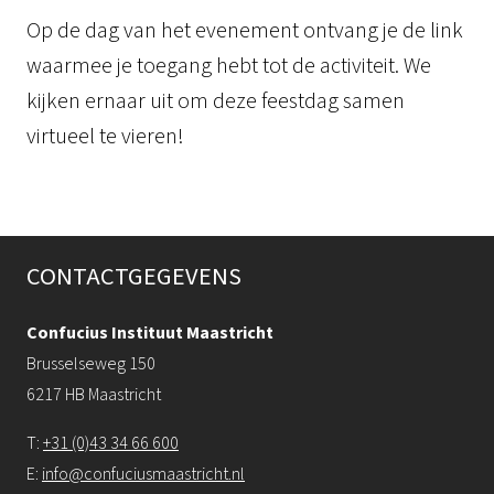
Op de dag van het evenement ontvang je de link
waarmee je toegang hebt tot de activiteit. We
kijken ernaar uit om deze feestdag samen
virtueel te vieren!
CONTACTGEGEVENS
Confucius Instituut Maastricht
Brusselseweg 150
6217 HB Maastricht
T:
+31 (0)43 34 66 600
E:
info@confuciusmaastricht.nl