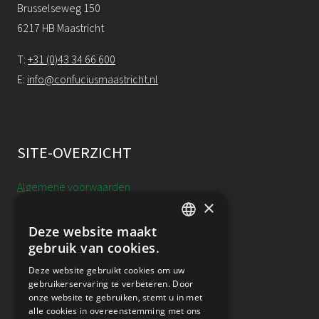
Brusselseweg 150
6217 HB Maastricht
T:
+31 (0)43 34 66 600
E:
info@confuciusmaastricht.nl
SITE-OVERZICHT
Algemene voorwaarden
×
Cookieverklaring
Deze website maakt
DUTCH
gebruik van cookies.
Annulering, uitstel & resitutie
ENGLISH
Deze website gebruikt cookies om uw
Privacy
gebruikerservaring te verbeteren. Door
onze website te gebruiken, stemt u in met
alle cookies in overeenstemming met ons
Nieuwsbrief